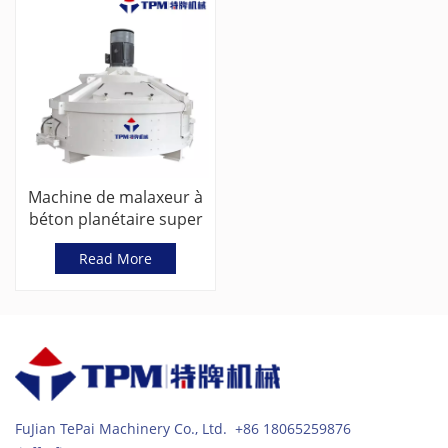
Machine de malaxeur à
béton planétaire super
rapide pour machine à
Read More
pavés
FuJian TePai Machinery Co., Ltd. +86 18065259876