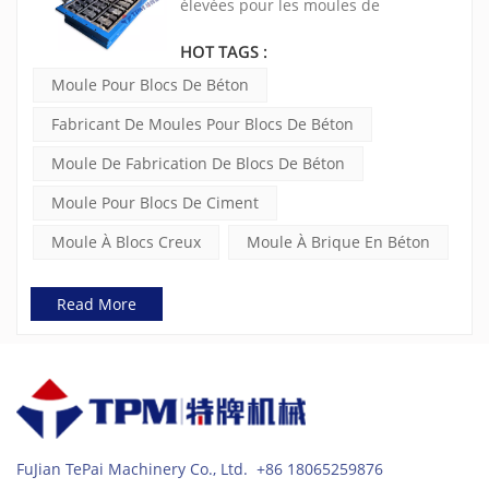
béton
élevées pour les moules de
fabrication de blocs de béton. Nous
adoptons un traitement thermique et
HOT TAGS :
une carburation pour garantir la
Moule Pour Blocs De Béton
longue durée de vie des moules. TPM
accorde une grande attention à la
Fabricant De Moules Pour Blocs De Béton
sélection des matériaux, par exemple
pour la plaque de suspension, nous
Moule De Fabrication De Blocs De Béton
utilisons de l'acier Hardox de Suède
ou de l'acier au manganèse résistant
Moule Pour Blocs De Ciment
à l'usure Q355.
Moule À Blocs Creux
Moule À Brique En Béton
Read More
FuJian TePai Machinery Co., Ltd. +86 18065259876