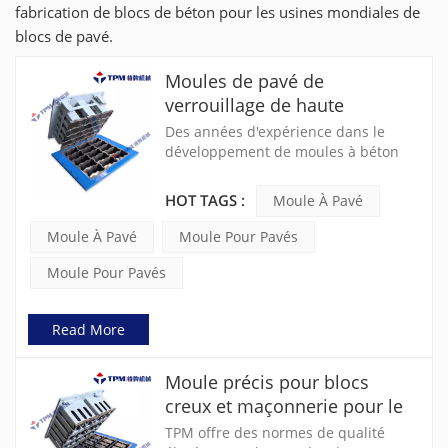
fabrication de blocs de béton pour les usines mondiales de
blocs de pavé.
Moules de pavé de
verrouillage de haute
précision pour pavés en
Des années d'expérience dans le
béton
développement de moules à béton
ont conduit TPM à conclure que la
combinaison d'un savoir-faire
HOT TAGS :
Moule À Pavé
hautement qualifié et d'une
technologie de machine CNC
Moule À Pavé
Moule Pour Pavés
moderne garantit une qualité, une
flexibilité et une durabilité élevées.
Moule Pour Pavés
Read More
Moule précis pour blocs
creux et maçonnerie pour le
façonnage de produits en
TPM offre des normes de qualité