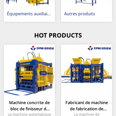
Équipements auxiliaires pour l'industrie du béton
Autres produits
HOT PRODUCTS
Machine concrète de
Fabricant de machine
bloc de finisseur de
de fabrication de
La machine automatique
La machine de
norme européenne
blocs de pavés en