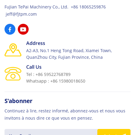
exclusive local representative of several
FuJian TePai Machinery Co., Ltd. +86 18065259876
international heavy machinery brands, including
TTM, Putzmeister, and Bull, providing world-class
jeff@fjtpm.com
solutions and after-sales services across
Bangladesh. With its commitment to technical
expertise, adaptability, and professionalism,
Milontika has established itself as a leader in
Address
delivering advanced construction technologies. We
look forward to welcoming you at Bangladesh
A2-A3, No.1 Heng Tong Road, Xiamei Town,
Builcon 2025 and showcasing how TPM’s cement
QuanZhou City, Fujian Province, China
block machine solutions can contribute to your next
Call Us
construction success.
Tel : +86 59522768789
Whatsapp : +86 15980018650
S'abonner
Continuez à lire, restez informé, abonnez-vous et nous vous
invitons à nous dire ce que vous en pensez.