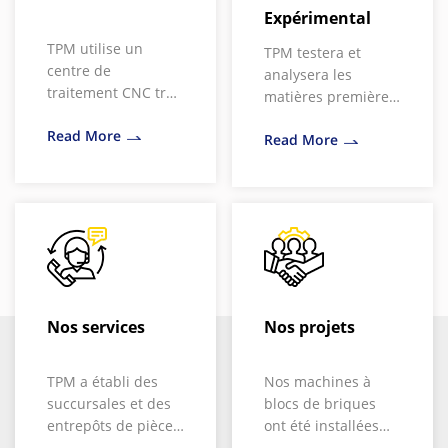
Expérimental
TPM utilise un
TPM testera et
centre de
analysera les
traitement CNC très
matières premières
avancé et d'autres
fournies par les
Read More
équipements de
Read More
clients pour une
traitement de l'acier
utilisation optimale
tels que des
équipements de
traitement
thermique
entièrement
automatiques, une
machine de
Nos services
Nos projets
découpe laser et
une machine de
découpe au plasma
TPM a établi des
Nos machines à
CNC, pour un
succursales et des
blocs de briques
contrôle de
entrepôts de pièces
ont été installées
meilleure qualité.
de rechange au
dans le monde