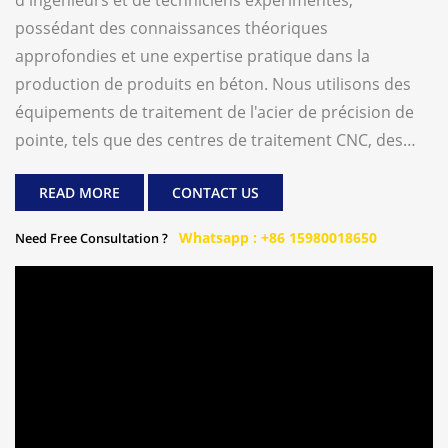
d'ingénieurs et de techniciens expérimentés,
possédant des connaissances théoriques
approfondies et une expertise pratique dans la
production de produits en béton. Nous utilisons des
équipements de traitement de l'acier de précision de
pointe, tels que des centres de traitement CNC, des
équipements de traitement thermique entièrement
READ MORE
CONTACT US
automatiques, des machines de découpe laser et des
machines d'oxycoupage au plasma CNC, garantissant
Whatsapp : +86 15980018650
Need Free Consultation ?
la plus grande précision de nos équipements. Notre
principale gamme de produits comprend des
machines de fabrication de blocs de pavés en béton,
une ligne de production de recyclage des déchets de
construction, une centrale à béton prêt à l'emploi, etc.
Nous nous engageons à offrir à nos clients mondiaux
des machines de fabrication de produits en béton