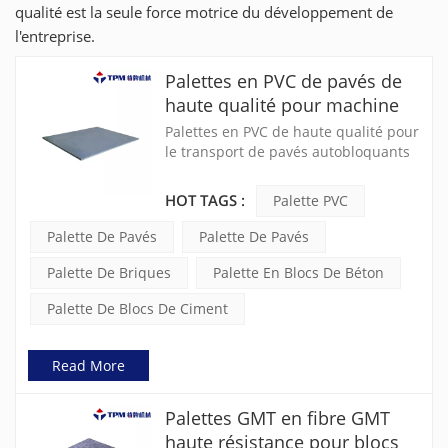
qualité est la seule force motrice du développement de
l'entreprise.
Palettes en PVC de pavés de
haute qualité pour machine
de fabrication de blocs de
Palettes en PVC de haute qualité pour
béton
le transport de pavés autobloquants
humides, de pavés, de briques de
cendres volantes, de blocs creux, etc.
HOT TAGS :
Palette PVC
de produits en béton.
Palette De Pavés
Palette De Pavés
Palette De Briques
Palette En Blocs De Béton
Palette De Blocs De Ciment
Read More
Palettes GMT en fibre GMT
haute résistance pour blocs