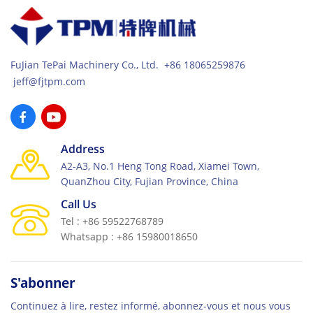
FuJian TePai Machinery Co., Ltd. +86 18065259876
jeff@fjtpm.com
Address
A2-A3, No.1 Heng Tong Road, Xiamei Town,
QuanZhou City, Fujian Province, China
Call Us
Tel : +86 59522768789
Whatsapp : +86 15980018650
S'abonner
Continuez à lire, restez informé, abonnez-vous et nous vous