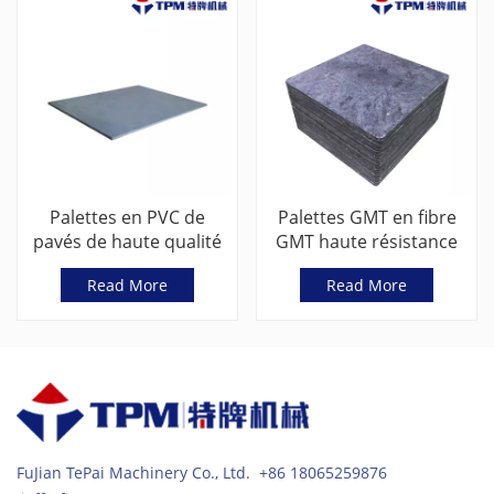
Palettes en PVC de
Palettes GMT en fibre
pavés de haute qualité
GMT haute résistance
pour machine de
pour blocs de béton
Read More
Read More
fabrication de blocs de
béton
FuJian TePai Machinery Co., Ltd. +86 18065259876