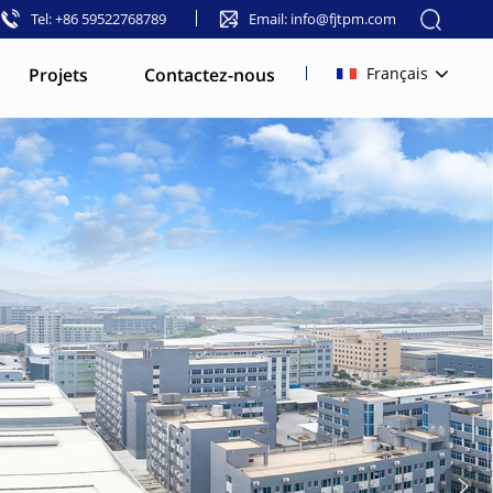
Tel: +86 59522768789
Email: info@fjtpm.com
Projets
Contactez-nous
Français
English
français
русский
español
العربية