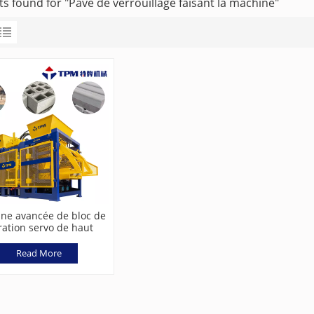
ts found for "Pavé de verrouillage faisant la machine"
ne avancée de bloc de
ration servo de haut
iveau TPM15000G
Read More