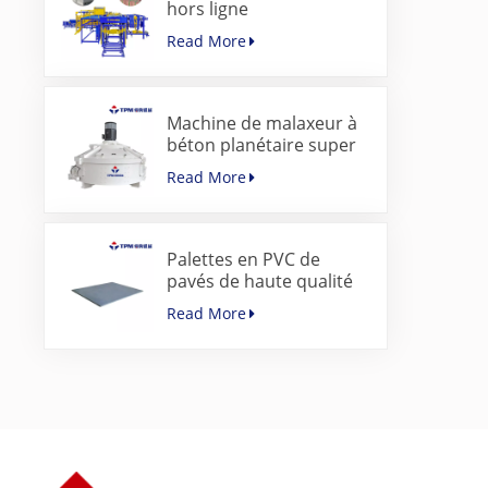
hors ligne
servocommandée pour
Read More
blocs de béton
Machine de malaxeur à
béton planétaire super
rapide pour machine à
Read More
pavés
Palettes en PVC de
pavés de haute qualité
pour machine de
Read More
fabrication de blocs de
béton