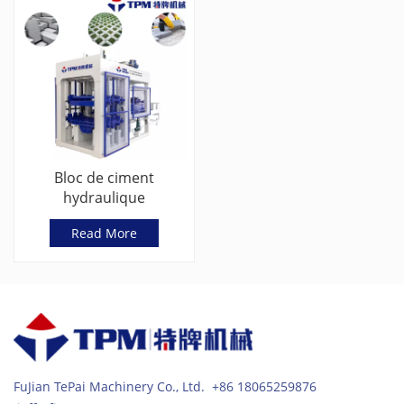
Bloc de ciment
hydraulique
automatique à haute
Read More
pression/machine à
briques solides
(TPM8000)
FuJian TePai Machinery Co., Ltd. +86 18065259876