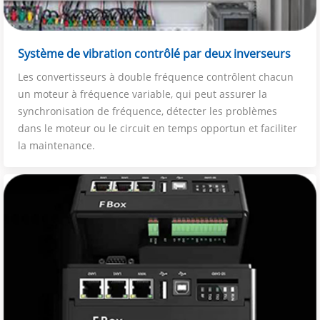
Système de vibration contrôlé par deux inverseurs
Les convertisseurs à double fréquence contrôlent chacun
un moteur à fréquence variable, qui peut assurer la
synchronisation de fréquence, détecter les problèmes
dans le moteur ou le circuit en temps opportun et faciliter
la maintenance.