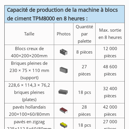
Capacité de production de la machine à blocs
de ciment TPM8000 en 8 heures :
Quantité
Max. sortie
Taille
Photos
par
en 8 heures
palette
Blocs creux de
12 000
8 pièces
400×200×200mm
pièces
Briques pleines de
27
48 600
230 × 75 × 110 mm
pièces
pièces
(support)
228,6 × 114,3 × 76,2
32 400
briques pleines
18 pcs
pièces
(plates)
pavés hollandais
28
42 000
200×100×60/80mm
pièces
pièces
pavés en zigzag
27 000
18 pcs
225×112.5×60/80mm
pièces