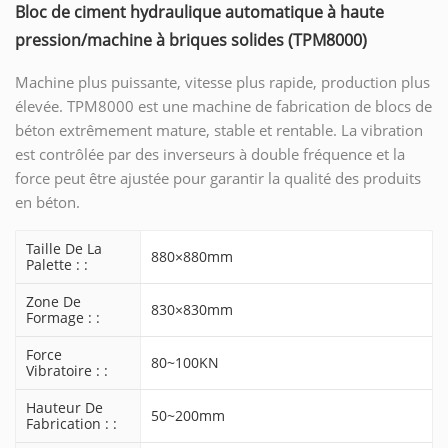
Bloc de ciment hydraulique automatique à haute
pression/machine à briques solides (TPM8000)
Machine plus puissante, vitesse plus rapide, production plus
élevée. TPM8000 est une machine de fabrication de blocs de
béton extrêmement mature, stable et rentable. La vibration
est contrôlée par des inverseurs à double fréquence et la
force peut être ajustée pour garantir la qualité des produits
en béton.
Taille De La
880×880mm
Palette : :
Zone De
830×830mm
Formage : :
Force
80~100KN
Vibratoire : :
Hauteur De
50~200mm
Fabrication : :