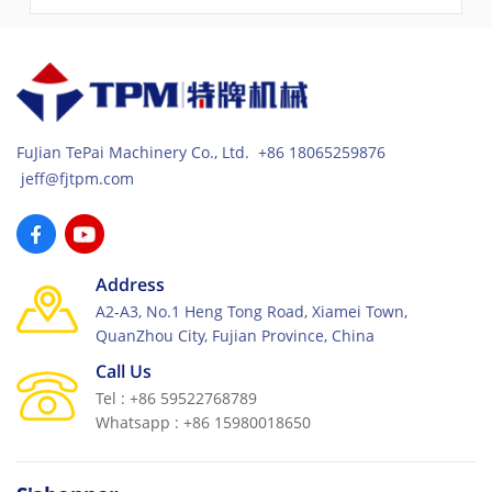
moteurs de vibration à aimant permanent 2 × 9KW.
FuJian TePai Machinery Co., Ltd. +86 18065259876
jeff@fjtpm.com
Address
A2-A3, No.1 Heng Tong Road, Xiamei Town,
QuanZhou City, Fujian Province, China
Call Us
Tel : +86 59522768789
Whatsapp : +86 15980018650