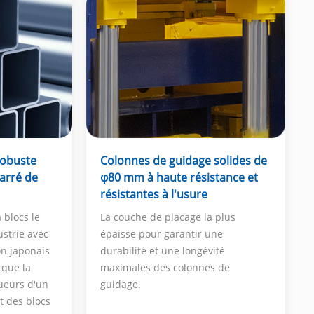
robuste
Colonnes de guidage solides de
carré de
φ80 mm à haute résistance et
résistantes à l'usure
 blocs le
La couche de placage la plus
ustrie avec
épaisse pour garantir une
on japonais
durabilité et une longévité
 que la
maximales des colonnes de
ueurs d'un
guidage.
t des blocs