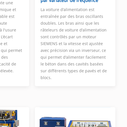
par variateur de fréquence
nte une
amique et
La voiture d'alimentation est
able est
entraînée par des bras oscillants
aute
doubles. Les bras ainsi que les
à l'usure
râteleurs de voiture d'alimentation
 L'écart
sont contrôlés par un moteur
e et
SIEMENS et la vitesse est ajustée
e qui permet
avec précision via un inverseur, ce
e des
qui permet d'alimenter facilement
cacité de
le béton dans des cavités basées
 élevée.
sur différents types de pavés et de
blocs.