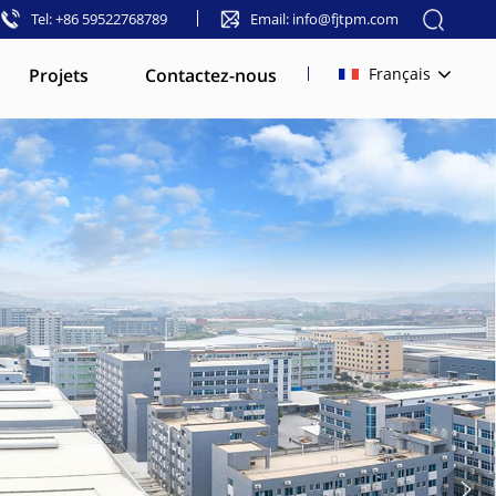
Tel: +86 59522768789
Email: info@fjtpm.com
Projets
Contactez-nous
Français
English
français
русский
español
العربية