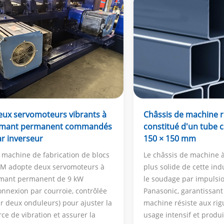
Châssis de machine 
eux servomoteurs vibrants à
constitué d'un tube 
imant permanent commandés
150 × 150 mm
r inverseur
Le châssis de machine à
 machine de fabrication de blocs
plus solide de cette ind
M adopte deux servomoteurs à
le soudage par impulsi
mant permanent de 9 kW
Panasonic, garantissant
onnexion par courroie, contrôlée
machine résiste aux rig
r deux onduleurs) pour ajuster la
usage intensif et produi
rce de vibration et assurer la