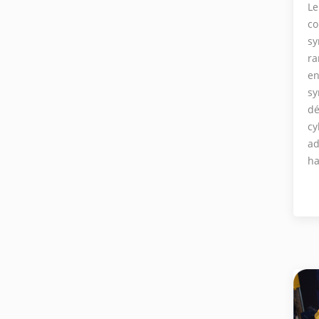
Le
co
sy
ra
en
sy
dé
cy
ad
ha