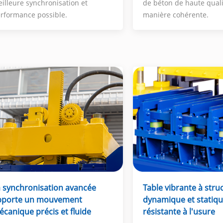
de béton de haute qual
illeure synchronisation et
manière cohérente.
rformance possible.
Table vibrante à stru
 synchronisation avancée
dynamique et statiq
pporte un mouvement
résistante à l'usure
canique précis et fluide