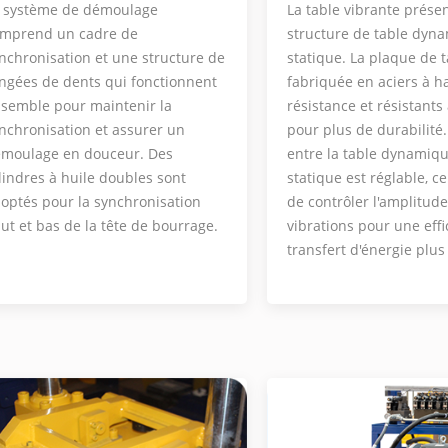
La table vibrante prése
 système de démoulage
structure de table dyn
mprend un cadre de
statique. La plaque de t
nchronisation et une structure de
fabriquée en aciers à h
ngées de dents qui fonctionnent
résistance et résistants 
semble pour maintenir la
pour plus de durabilité.
nchronisation et assurer un
entre la table dynamiqu
moulage en douceur. Des
statique est réglable, c
lindres à huile doubles sont
de contrôler l'amplitud
optés pour la synchronisation
vibrations pour une effi
ut et bas de la tête de bourrage.
transfert d'énergie plus