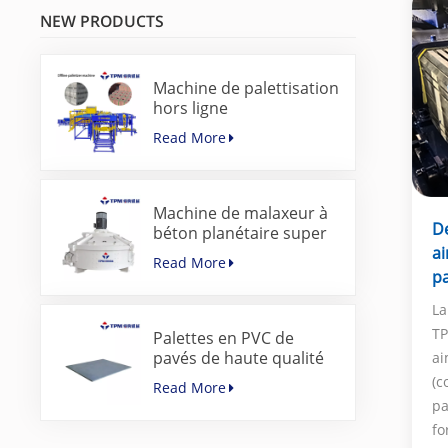
NEW PRODUCTS
Machine de palettisation
hors ligne
servocommandée pour
Read More
blocs de béton
Machine de malaxeur à
D
béton planétaire super
rapide pour machine à
a
Read More
pavés
pa
La
TP
Palettes en PVC de
pavés de haute qualité
ai
pour machine de
(c
Read More
fabrication de blocs de
pa
béton
fo