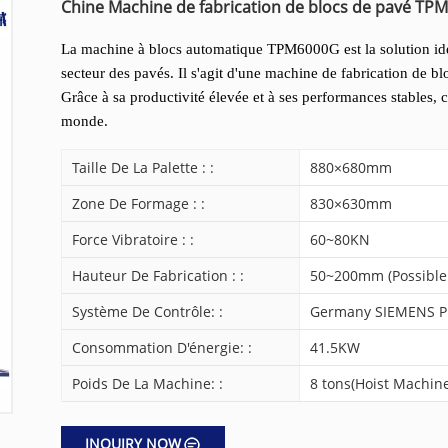
Chine Machine de fabrication de blocs de pavé TP
La machine à blocs automatique TPM6000G est la solution idéa
secteur des pavés. Il s'agit d'une machine de fabrication de 
Grâce à sa productivité élevée et à ses performances stables, 
monde.
Taille De La Palette : :
880×680mm
Zone De Formage : :
830×630mm
Force Vibratoire : :
60~80KN
Hauteur De Fabrication : :
50~200mm (Possible
Système De Contrôle: :
Germany SIEMENS PL
Consommation D'énergie: :
41.5KW
Poids De La Machine: :
8 tons(Hoist Machine
INQUIRY NOW