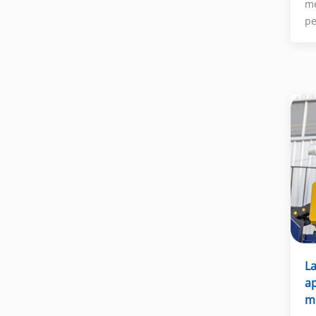
me
pe
La
a
mé