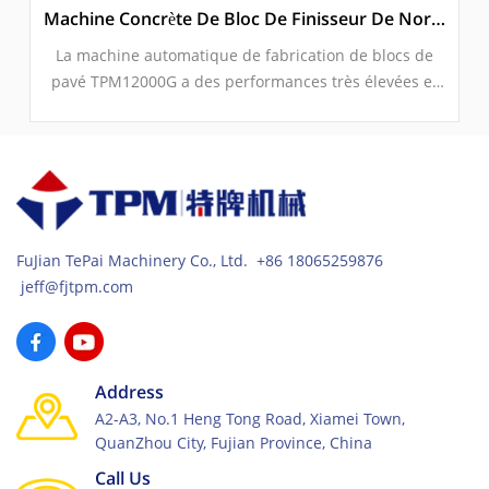
Machine Concrète De Bloc De Finisseur De Norme Européenne Avec La Vibration Servo
La machine automatique de fabrication de blocs de
pavé TPM12000G a des performances très élevées et
bénéficie des normes européennes pour le marché
haut de gamme de la production de blocs de pavé en
béton. Grâce à son excellente vibration servo et à son
système hydraulique à haut rendement ainsi qu'à son
système de voiture d'alimentation, la production est
devenue très efficace pour des produits en béton de
FuJian TePai Machinery Co., Ltd. +86 18065259876
haute qualité et de haute compacité.
jeff@fjtpm.com
Address
A2-A3, No.1 Heng Tong Road, Xiamei Town,
QuanZhou City, Fujian Province, China
Call Us