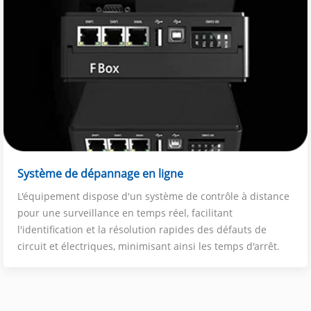
Système de dépannage en ligne
L'équipement dispose d'un système de contrôle à distance
pour une surveillance en temps réel, facilitant
l'identification et la résolution rapides des défauts de
circuit et électriques, minimisant ainsi les temps d'arrêt.