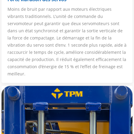
Moins de bruit par rapport aux moteurs électriques
vibrants traditionnels. L'unité de commande du
servomoteur peut garantir que deux servomoteurs sont
dans un état synchronisé et garantir la sortie verticale de
la force de compactage. Le démarrage et la fin de la
vibration du servo sont d'env. 1 seconde plus rapide, aide à
raccourcir le temps de cycle, améliore considérablement la
capacité de production. Il réduit également efficacement la
consommation d'énergie de 15 % et l'effet de freinage est
meilleur.