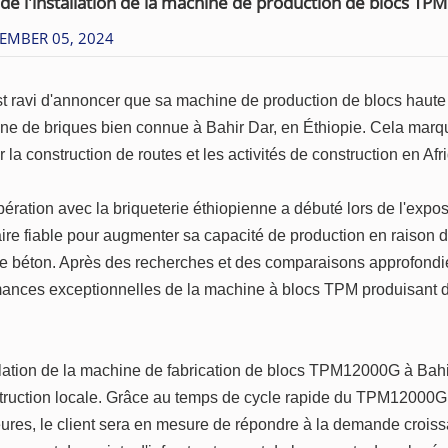
de l'installation de la machine de production de blocs T
EMBER 05, 2024
t ravi d'annoncer que sa machine de production de blocs haut
ne de briques bien connue à Bahir Dar, en Éthiopie. Cela mar
r la construction de routes et les activités de construction en A
ération avec la briqueterie éthiopienne a débuté lors de l'expos
ire fiable pour augmenter sa capacité de production en raison
e béton. Après des recherches et des comparaisons approfondie
mances exceptionnelles de la machine à blocs TPM produisant 
llation de la machine de fabrication de blocs TPM12000G à Bahir D
truction locale. Grâce au temps de cycle rapide du TPM12000G 
ures, le client sera en mesure de répondre à la demande croissa