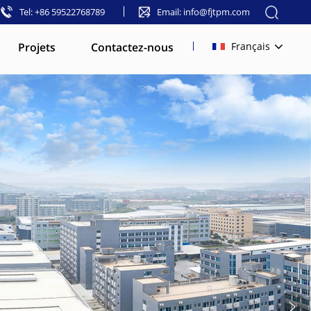
Tel: +86 59522768789
Email: info@fjtpm.com
Projets
Contactez-nous
Français
English
français
русский
español
العربية