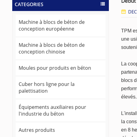
Début 
CATEGORIES
DEC
Machine à blocs de béton de
conception européenne
TPM es
une usi
Machine à blocs de béton de
souteni
conception chinoise
La coop
Moules pour produits en béton
partena
blocs d
Cuber hors ligne pour la
perfor
palettisation
élevés.
Équipements auxiliaires pour
l'industrie du béton
L'insta
la cons
Autres produits
en 8 he