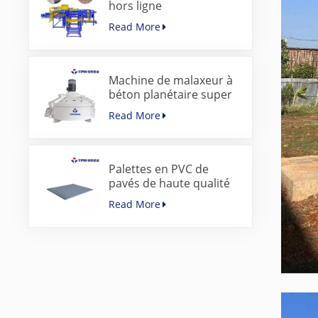
hors ligne
servocommandée pour
Read More
blocs de béton
Machine de malaxeur à
béton planétaire super
rapide pour machine à
Read More
pavés
Palettes en PVC de
pavés de haute qualité
pour machine de
Read More
fabrication de blocs de
béton