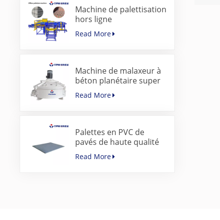
Machine de palettisation
hors ligne
servocommandée pour
Read More
blocs de béton
Machine de malaxeur à
béton planétaire super
rapide pour machine à
Read More
pavés
Palettes en PVC de
pavés de haute qualité
pour machine de
Read More
fabrication de blocs de
béton