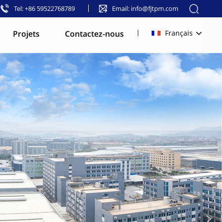
Tel: +86 59522768789
Email: info@fjtpm.com
Projets
Contactez-nous
Français
English
français
русский
español
العربية