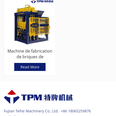
Machine de fabrication
de briques de
ciment/cendres
Read More
volantes entièrement
automatique à vendre
(TPM6000)
FuJian TePai Machinery Co., Ltd. +86 18065259876