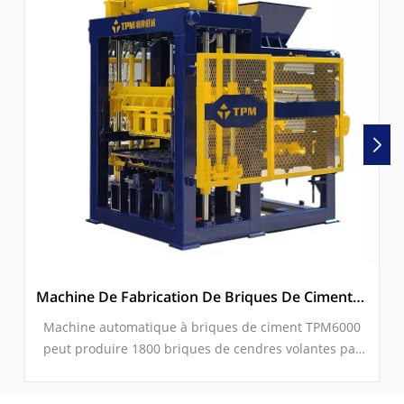
Machine De Fabrication De Briques De Ciment/cendres Volantes Entièrement Automatique À Vendre (TPM6000)
Machine automatique à briques de ciment TPM6000
peut produire 1800 briques de cendres volantes par
heure. Il est contrôlé par SIEMENS PLC, utilise des
moteurs de vibration à aimant permanent 2 × 9KW.