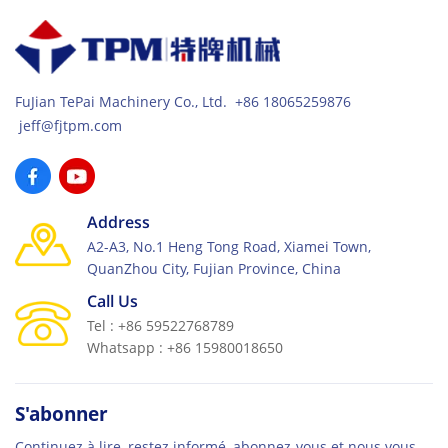
FuJian TePai Machinery Co., Ltd. +86 18065259876
jeff@fjtpm.com
Address
A2-A3, No.1 Heng Tong Road, Xiamei Town,
QuanZhou City, Fujian Province, China
Call Us
Tel : +86 59522768789
Whatsapp : +86 15980018650
S'abonner
Continuez à lire, restez informé, abonnez-vous et nous vous