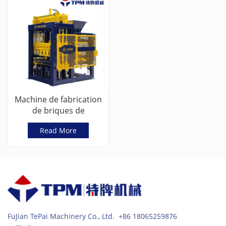
Machine de fabrication
de briques de
ciment/cendres
Read More
volantes entièrement
automatique à vendre
(TPM6000)
FuJian TePai Machinery Co., Ltd. +86 18065259876