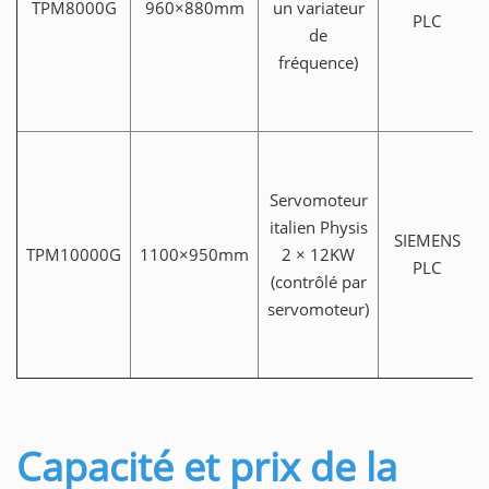
TPM8000G
960×880mm
un variateur
PLC
de
fréquence)
Servomoteur
italien Physis
SIEMENS
TPM10000G
1100×950mm
2 × 12KW
PLC
(contrôlé par
servomoteur)
Capacité et prix de la