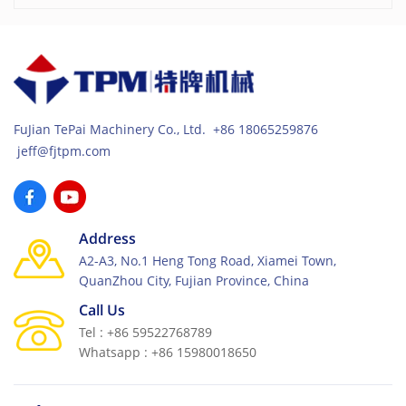
FuJian TePai Machinery Co., Ltd. +86 18065259876
jeff@fjtpm.com
Address
A2-A3, No.1 Heng Tong Road, Xiamei Town,
QuanZhou City, Fujian Province, China
Call Us
Tel : +86 59522768789
Whatsapp : +86 15980018650