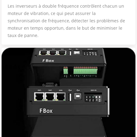
Les inverseurs à double fréquence contrôlent chacun un
moteur de vibration, ce qui peut assurer la
synchronisation de fréquence, détecter les problèmes de
moteur en temps opportun, dans le but de minimiser le
taux de panne.