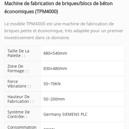
Machine de fabrication de briques/blocs de béton
économiques (TPM4000)
Le modèle TPM4000 est une machine de fabrication de
briques petite et économique, très adaptée pour un premier
investissement dans ce domaine.
Taille De La
880×540mm
Palette : :
Zone De
830×480mm
Formage : :
Force
50~70KN
Vibratoire : :
Hauteur De
50~200mm
Fabrication : :
Système De
Germany SIEMENS PLC
Contrôle: :
Consommation