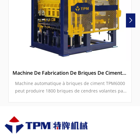
Machine De Fabrication De Briques De Ciment/cendres Volantes Entièrement Automatique À Vendre (TPM6000)
Machine automatique à briques de ciment TPM6000
peut produire 1800 briques de cendres volantes par
heure. Il est contrôlé par SIEMENS PLC, utilise des
moteurs de vibration à aimant permanent 2 × 9KW.