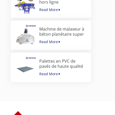
hors ligne
servocommandée pour
Read More
blocs de béton
Machine de malaxeur à
béton planétaire super
rapide pour machine à
Read More
pavés
Palettes en PVC de
pavés de haute qualité
pour machine de
Read More
fabrication de blocs de
béton