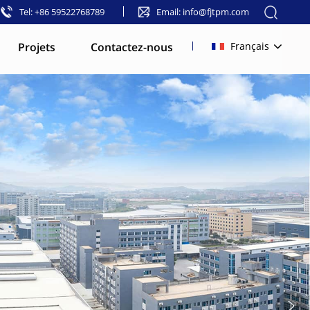
Tel: +86 59522768789
Email: info@fjtpm.com
Projets
Contactez-nous
Français
English
français
русский
español
العربية