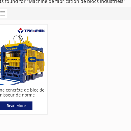
ts found for "Machine de fabrication de blocs industriels"
ne concrète de bloc de
inisseur de norme
enne avec la vibration
servo
Read More