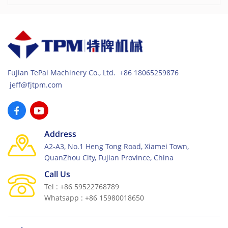
FuJian TePai Machinery Co., Ltd. +86 18065259876
jeff@fjtpm.com
Address
A2-A3, No.1 Heng Tong Road, Xiamei Town,
QuanZhou City, Fujian Province, China
Call Us
Tel : +86 59522768789
Whatsapp : +86 15980018650