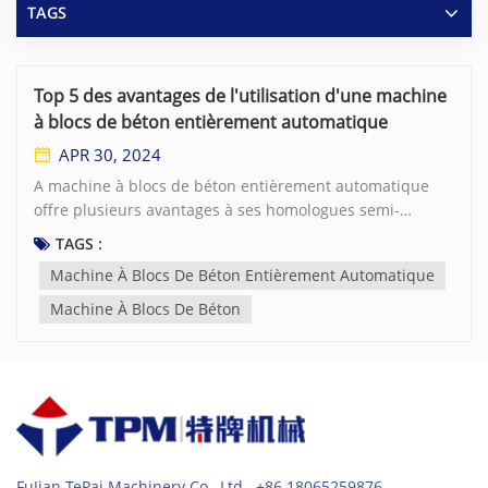
TAGS
Top 5 des avantages de l'utilisation d'une machine
à blocs de béton entièrement automatique
APR 30, 2024
A machine à blocs de béton entièrement automatique
offre plusieurs avantages à ses homologues semi-
automatiques ou manuels. Voici les cinq principaux
TAGS :
avantages d'un machine à blocs de béton entièrement
Machine À Blocs De Béton Entièrement Automatique
automatique: 1. Productivité accrue : L'un des avantages
significatifs d'un machine à blocs de béton entièrement
Machine À Blocs De Béton
automatique est sa grande capacité de production. Ces
machines sont conçues pour produire un grand nombre
de blocs de béton en peu de temps. L'aspect
automatisation élimine le besoin d'intervention
manuelle, permettant un fonctionnement continu et une
productivité accrue. 2. Qualité constante : Les machines
à blocs de béton entièrement automatiques sont
FuJian TePai Machinery Co., Ltd. +86 18065259876