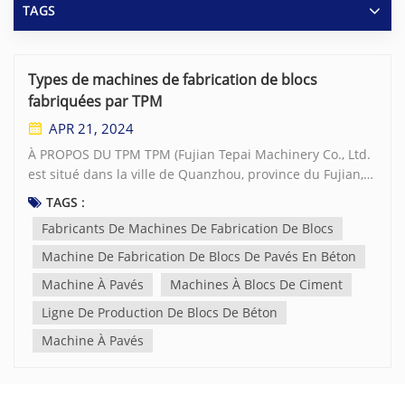
TAGS
Types de machines de fabrication de blocs
fabriquées par TPM
APR 21, 2024
À PROPOS DU TPM TPM (Fujian Tepai Machinery Co., Ltd.
est situé dans la ville de Quanzhou, province du Fujian,
en Chine, couvrant une zone de production de 50 000
TAGS :
mètres carrés avec les certifications ISO9001 et ISO14001
Fabricants De Machines De Fabrication De Blocs
pour la gestion de la qualité et de l'environnement. C'est
l'une des sociétés à la croissance la plus rapide.
Machine De Fabrication De Blocs De Pavés En Béton
fabricants de machines de fabrication de blocs en Chine.
Machine À Pavés
Machines À Blocs De Ciment
TPM dispose d'un groupe d'ingénieurs et de techniciens
Ligne De Production De Blocs De Béton
expérimentés possédant de riches connaissances
théoriques et une expérience pratique dans la
Machine À Pavés
production de produits en béton. TPM vise à fournir la
machine à pavés la plus rentable aux clients du monde
entier pour différents domaines tels que l'immobilier, les